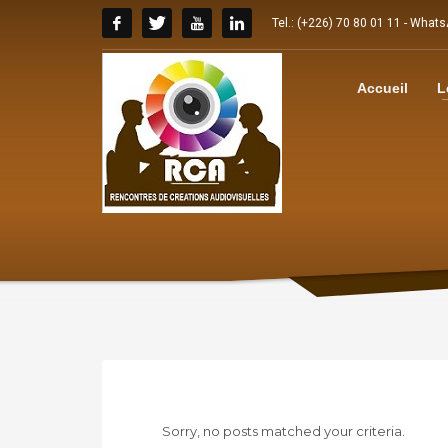
Tel.: (+226) 70 80 01 11 - What
Accueil
L
Sorry, no posts matched your criteria.