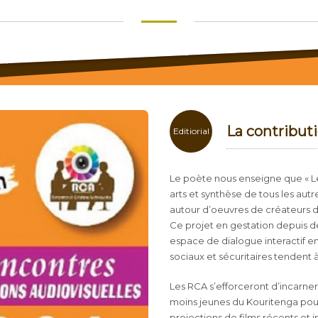
La contributi
Editiorial
Le poète nous enseigne que « Le 
arts et synthèse de tous les aut
autour d’oeuvres de créateurs di
Ce projet en gestation depuis deu
espace de dialogue interactif en
sociaux et sécuritaires tendent à 
Les RCA s’efforceront d’incarne
moins jeunes du Kouritenga pou
projections de films récents et i