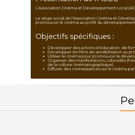
L’Association Cinéma et Développement Local (ACDL)
Le siège social de l’Association Cinéma et Dévelop
promouvoir le cinéma au profit du développement 
Objectifs spécifiques :
Développer des actions d’éducation, de format
Développer les films de sensibilisation au pr
Utiliser le cinéma pour promouvoir le déve
Organiser des manifestations culturelles (Fe
de la culture cinématographique).
Diffuser des connaissances sur le cinéma par
Pe