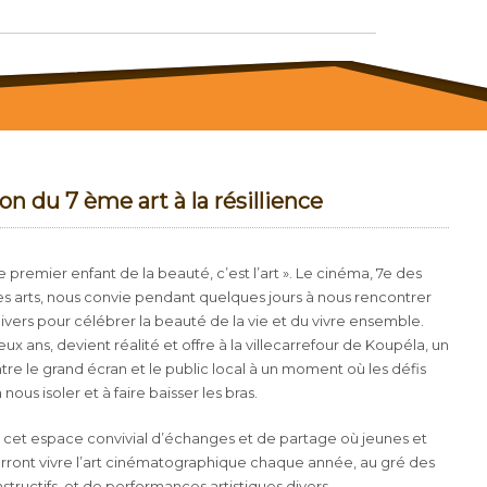
on du 7 ème art à la résillience
premier enfant de la beauté, c’est l’art ». Le cinéma, 7e des
res arts, nous convie pendant quelques jours à nous rencontrer
vers pour célébrer la beauté de la vie et du vivre ensemble.
x ans, devient réalité et offre à la villecarrefour de Koupéla, un
tre le grand écran et le public local à un moment où les défis
nous isoler et à faire baisser les bras.
r cet espace convivial d’échanges et de partage où jeunes et
rront vivre l’art cinématographique chaque année, au gré des
nstructifs, et de performances artistiques divers.