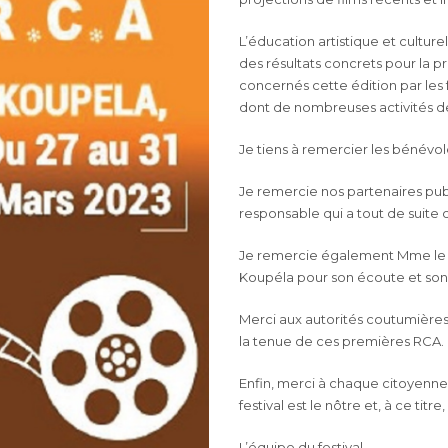
L’éducation artistique et culture
des résultats concrets pour la 
concernés cette édition par les 
dont de nombreuses activités de
Je tiens à remercier les bénév
Je remercie nos partenaires pub
responsable qui a tout de suite 
Je remercie également Mme le Pr
Koupéla pour son écoute et s
Merci aux autorités coutumières
la tenue de ces premières RCA.
Enfin, merci à chaque citoyenne e
festival est le nôtre et, à ce ti
L’équipe du festival