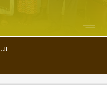
1
2
3
!!!