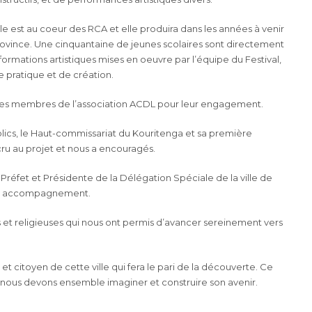
lle est au coeur des RCA et elle produira dans les années à venir
province. Une cinquantaine de jeunes scolaires sont directement
formations artistiques mises en oeuvre par l’équipe du Festival,
 pratique et de création.
oles membres de l’association ACDL pour leur engagement.
lics, le Haut-commissariat du Kouritenga et sa première
cru au projet et nous a encouragés.
éfet et Présidente de la Délégation Spéciale de la ville de
on accompagnement.
 et religieuses qui nous ont permis d’avancer sereinement vers
t citoyen de cette ville qui fera le pari de la découverte. Ce
tre, nous devons ensemble imaginer et construire son avenir.