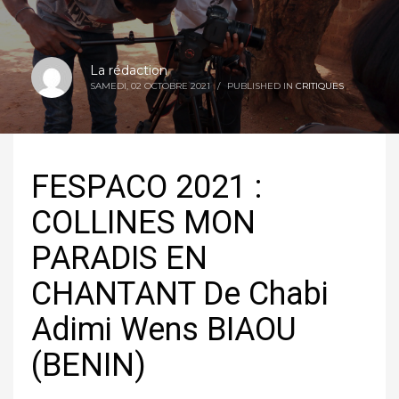
La rédaction
SAMEDI, 02 OCTOBRE 2021
/
PUBLISHED IN
CRITIQUES
FESPACO 2021 :
COLLINES MON
PARADIS EN
CHANTANT De Chabi
Adimi Wens BIAOU
(BENIN)