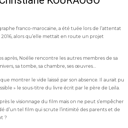
e Christiane KOURAOGO
graphe franco-marocaine, a été tuée lors de l’attentat
16, alors qu’elle mettait en route un projet
s après, Noélie rencontre les autres membres de sa
 univers, sa tombe, sa chambre, ses œuvres…
ait que montrer le vide laissé par son absence. Il aurait pu
sible » le sous-titre du livre écrit par le père de Leila.
rès le visionnage du film mais on ne peut s’empêcher
é d’un tel film qui scrute l’intimité des parents et de
t ?