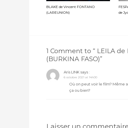
BLAKE de Vincent FONTANO
FESP
(LAREUNION)
de Jy
1 Comment to “ LEILA de
(BURKINA FASO)”
Aris LINK
says :
6 octobre 2021 at 14h00
Où on peut voir le film? Même su
ça ou bien?
Laisser un commentair